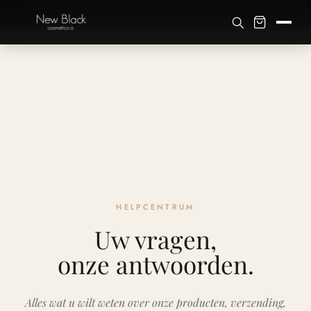
×
💄 Ontdek onze
Signature Rituelen
· -15% inbegrepen
HELPCENTRUM
Uw vragen,
onze antwoorden.
Alles wat u wilt weten over onze producten, verzending,