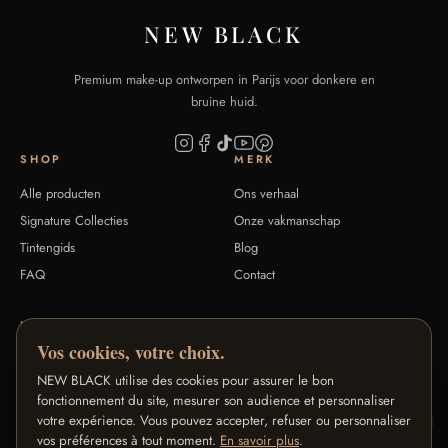
NEW BLACK
Premium make-up ontworpen in Parijs voor donkere en
bruine huid.
SHOP
MERK
Alle producten
Ons verhaal
Signature Collecties
Onze vakmanschap
Tintengids
Blog
FAQ
Contact
HULP
ONZE PROGRAMMA'S
Vos cookies, votre choix.
Retouren & terugbetaling
Loyaliteitsprogramma
NEW BLACK utilise des cookies pour assurer le bon
Algemene voorwaarden
Ambassadeursprogramma
fonctionnement du site, mesurer son audience et personnaliser
Privacy
Affiliateprogramma
votre expérience. Vous pouvez accepter, refuser ou personnaliser
Juridische informatie
vos préférences à tout moment.
En savoir plus
Pro / B2B
.