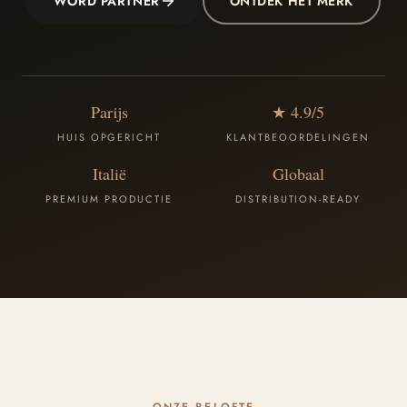
WORD PARTNER
ONTDEK HET MERK
Parijs
★ 4.9/5
HUIS OPGERICHT
KLANTBEOORDELINGEN
Italië
Globaal
PREMIUM PRODUCTIE
DISTRIBUTION-READY