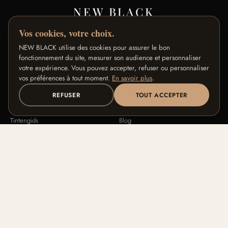
NEW BLACK
Vos cookies, votre choix.
Premium make-up ontworpen in Parijs voor donkere en
bruine huid.
NEW BLACK utilise des cookies pour assurer le bon
fonctionnement du site, mesurer son audience et personnaliser
votre expérience. Vous pouvez accepter, refuser ou personnaliser
SHOP
MERK
vos préférences à tout moment.
En savoir plus
.
Alle producten
Ons verhaal
REFUSER
TOUT ACCEPTER
Signature Collecties
Onze vakmanschap
Tintengids
Blog
FAQ
Contact
HULP
ONZE PROGRAMMA'S
Retouren & terugbetaling
Loyaliteitsprogramma
Algemene voorwaarden
Ambassadeursprogramma
Privacy
Affiliateprogramma
Juridische informatie
Pro / B2B