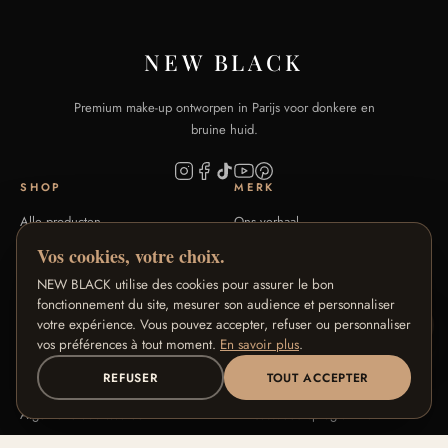
NEW BLACK
Premium make-up ontworpen in Parijs voor donkere en
bruine huid.
SHOP
MERK
Alle producten
Ons verhaal
Signature Collecties
Onze vakmanschap
Vos cookies, votre choix.
Tintengids
Blog
NEW BLACK utilise des cookies pour assurer le bon
FAQ
Contact
fonctionnement du site, mesurer son audience et personnaliser
votre expérience. Vous pouvez accepter, refuser ou personnaliser
vos préférences à tout moment.
En savoir plus
.
HULP
ONZE PROGRAMMA'S
REFUSER
TOUT ACCEPTER
Retouren & terugbetaling
Loyaliteitsprogramma
Algemene voorwaarden
Ambassadeursprogramma
Privacy
Affiliateprogramma