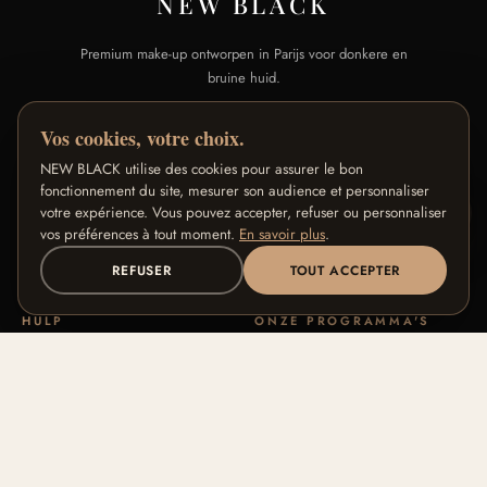
NEW BLACK
Premium make-up ontworpen in Parijs voor donkere en
bruine huid.
Vos cookies, votre choix.
SHOP
MERK
NEW BLACK utilise des cookies pour assurer le bon
Alle producten
Ons verhaal
fonctionnement du site, mesurer son audience et personnaliser
Signature Collecties
Onze vakmanschap
votre expérience. Vous pouvez accepter, refuser ou personnaliser
vos préférences à tout moment.
En savoir plus
.
Tintengids
Blog
FAQ
Contact
REFUSER
TOUT ACCEPTER
HULP
ONZE PROGRAMMA'S
Retouren & terugbetaling
Loyaliteitsprogramma
Algemene voorwaarden
Ambassadeursprogramma
Privacy
Affiliateprogramma
Juridische informatie
Pro / B2B