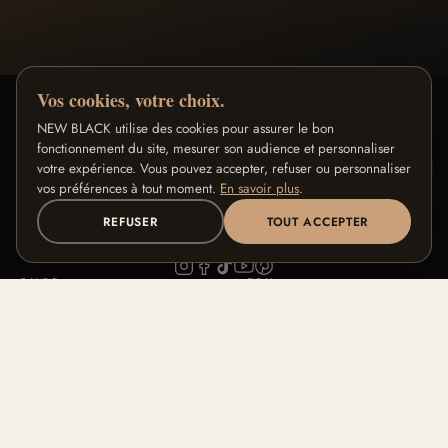
Vos cookies, votre choix.
NEW BLACK utilise des cookies pour assurer le bon
fonctionnement du site, mesurer son audience et personnaliser
NEW BLACK
votre expérience. Vous pouvez accepter, refuser ou personnaliser
vos préférences à tout moment.
En savoir plus
.
Premium make-up ontworpen in Parijs voor donkere en
REFUSER
TOUT ACCEPTER
bruine huid.
SHOP
MERK
Alle producten
Ons verhaal
VIND MIJN RITUEEL
Signature Collecties
Onze vakmanschap
Tintengids
Blog
FAQ
Contact