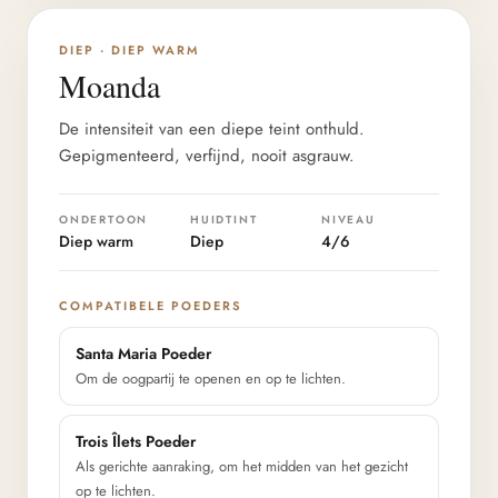
DIEPTE 4/6
DIEP · DIEP WARM
Moanda
De intensiteit van een diepe teint onthuld.
Gepigmenteerd, verfijnd, nooit asgrauw.
ONDERTOON
HUIDTINT
NIVEAU
Diep warm
Diep
4/6
COMPATIBELE POEDERS
Santa Maria Poeder
Om de oogpartij te openen en op te lichten.
Trois Îlets Poeder
Als gerichte aanraking, om het midden van het gezicht
op te lichten.