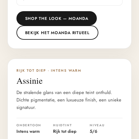
SHOP THE LOOK — MOANDA
BEKIJK HET MOANDA RITUEEL
DIEPTE 5/6
RIJK TOT DIEP · INTENS WARM
Assinie
De stralende glans van een diepe teint onthuld.
Dichte pigmentatie, een luxueuze finish, een unieke
signatuur.
ONDERTOON
HUIDTINT
NIVEAU
Intens warm
Rijk tot diep
5/6