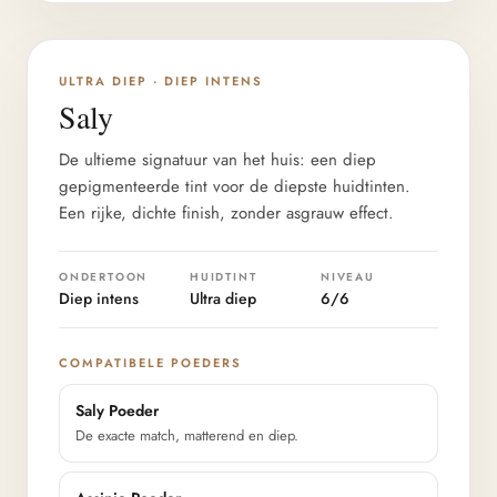
DIEPTE 6/6
ULTRA DIEP · DIEP INTENS
Saly
De ultieme signatuur van het huis: een diep
gepigmenteerde tint voor de diepste huidtinten.
Een rijke, dichte finish, zonder asgrauw effect.
ONDERTOON
HUIDTINT
NIVEAU
Diep intens
Ultra diep
6/6
COMPATIBELE POEDERS
Saly Poeder
De exacte match, matterend en diep.