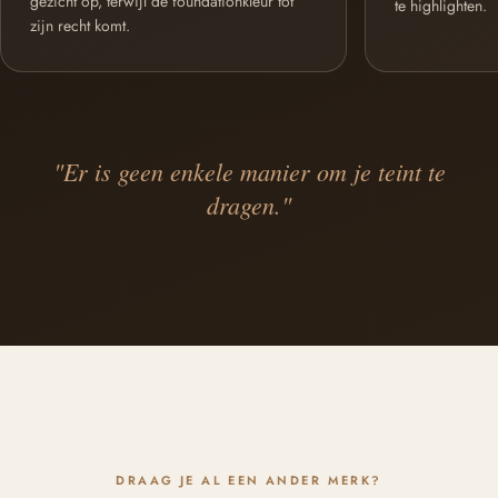
gezicht op, terwijl de foundationkleur tot
te highlighten.
zijn recht komt.
"Er is geen enkele manier om je teint te
dragen."
DRAAG JE AL EEN ANDER MERK?