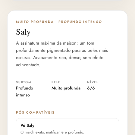
PROFUNDIDADE 6/6
MUITO PROFUNDA · PROFUNDO INTENSO
Saly
A assinatura máxima da maison: um tom
profundamente pigmentado para as peles mais
escuras. Acabamento rico, denso, sem efeito
acinzentado.
SUBTOM
PELE
NÍVEL
Profundo
Muito profunda
6/6
intenso
PÓS COMPATÍVEIS
Pó Saly
O match exato, matificante e profundo.