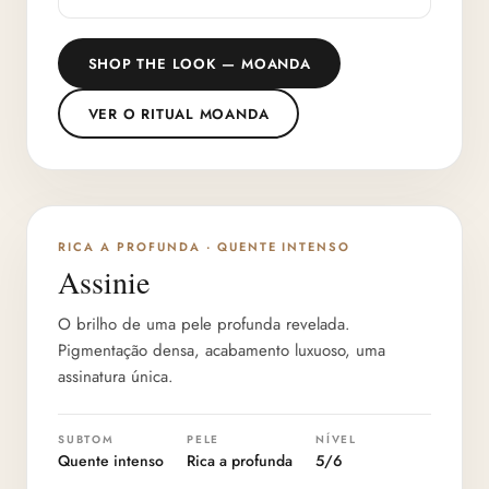
SHOP THE LOOK — MOANDA
VER O RITUAL MOANDA
PROFUNDIDADE 5/6
RICA A PROFUNDA · QUENTE INTENSO
Assinie
O brilho de uma pele profunda revelada.
Pigmentação densa, acabamento luxuoso, uma
assinatura única.
SUBTOM
PELE
NÍVEL
Quente intenso
Rica a profunda
5/6