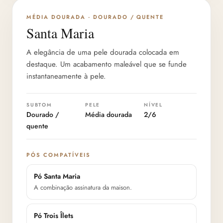
PROFUNDIDADE 2/6
MÉDIA DOURADA · DOURADO / QUENTE
Santa Maria
A elegância de uma pele dourada colocada em
destaque. Um acabamento maleável que se funde
instantaneamente à pele.
SUBTOM
PELE
NÍVEL
Dourado /
Média dourada
2/6
quente
PÓS COMPATÍVEIS
Pó Santa Maria
A combinação assinatura da maison.
Pó Trois Îlets