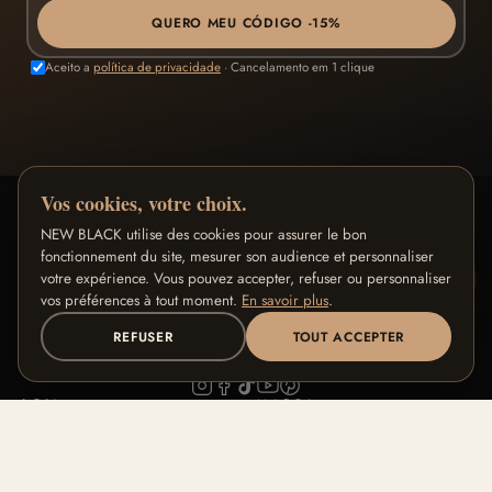
QUERO MEU CÓDIGO -15%
Aceito a
política de privacidade
· Cancelamento em 1 clique
Vos cookies, votre choix.
NEW BLACK utilise des cookies pour assurer le bon
fonctionnement du site, mesurer son audience et personnaliser
NEW BLACK
votre expérience. Vous pouvez accepter, refuser ou personnaliser
vos préférences à tout moment.
En savoir plus
.
Maquiagem premium criada em Paris para peles negras e
REFUSER
TOUT ACCEPTER
morenas.
LOJA
MARCA
Todos os produtos
Nossa História
ENCONTRAR MINHA ROTINA
Coleções Signature
Nosso Savoir-Faire