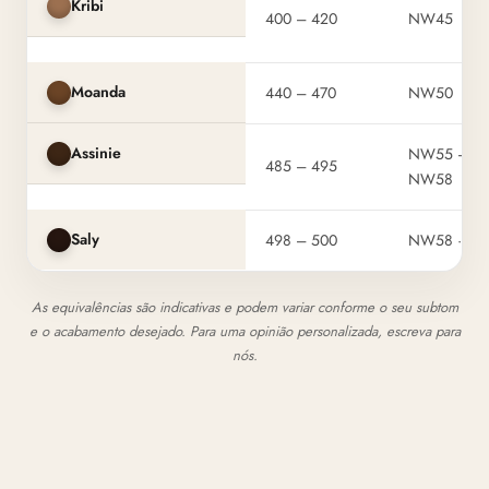
Kribi
400 – 420
NW45
Moanda
440 – 470
NW50
Assinie
NW55 –
485 – 495
NW58
Saly
498 – 500
NW58 · N1
As equivalências são indicativas e podem variar conforme o seu subtom
e o acabamento desejado. Para uma opinião personalizada, escreva para
nós.