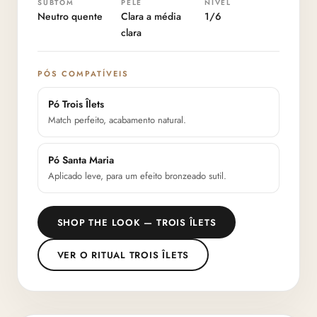
SUBTOM
PELE
NÍVEL
Neutro quente
Clara a média
1/6
clara
PÓS COMPATÍVEIS
Pó Trois Îlets
Match perfeito, acabamento natural.
Pó Santa Maria
Aplicado leve, para um efeito bronzeado sutil.
SHOP THE LOOK — TROIS ÎLETS
VER O RITUAL TROIS ÎLETS