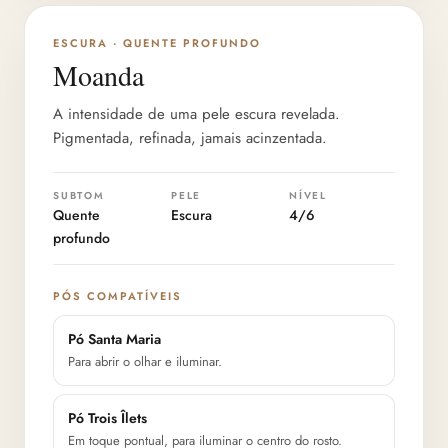
PROFUNDIDADE 4/6
ESCURA · QUENTE PROFUNDO
Moanda
A intensidade de uma pele escura revelada.
Pigmentada, refinada, jamais acinzentada.
SUBTOM
PELE
NÍVEL
Quente
Escura
4/6
profundo
PÓS COMPATÍVEIS
Pó Santa Maria
Para abrir o olhar e iluminar.
Pó Trois Îlets
Em toque pontual, para iluminar o centro do rosto.