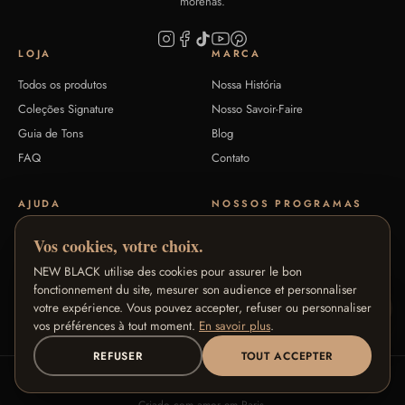
morenas.
LOJA
MARCA
Todos os produtos
Nossa História
Coleções Signature
Nosso Savoir-Faire
Guia de Tons
Blog
FAQ
Contato
AJUDA
NOSSOS PROGRAMAS
Trocas e reembolsos
Programa de Fidelidade
Vos cookies, votre choix.
Termos e Condições
Programa de Embaixadoras
NEW BLACK utilise des cookies pour assurer le bon
Privacidade
Programa de Afiliados
fonctionnement du site, mesurer son audience et personnaliser
Aviso Legal
votre expérience. Vous pouvez accepter, refuser ou personnaliser
Pro / B2B
vos préférences à tout moment.
En savoir plus
.
REFUSER
TOUT ACCEPTER
© 2026 New Black Cosmetics. Todos os direitos reservados.