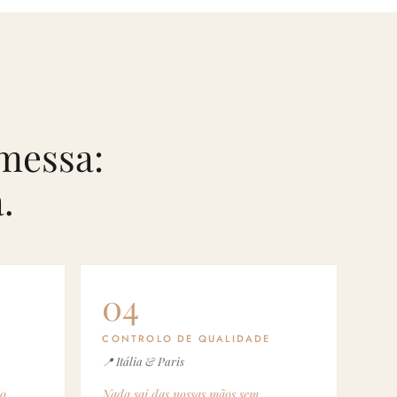
messa:
.
04
CONTROLO DE QUALIDADE
📍 Itália & Paris
o.
Nada sai das nossas mãos sem