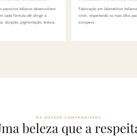
s parceiros italianos desenvolvem
Fabricação em laboratórios italianos
m cada fórmula até atingir a
nível, respeitando os mais altos pa
a: duração, pigmentação, textura,
europeus.
OS NOSSOS COMPROMISSOS
ma beleza que a respeit