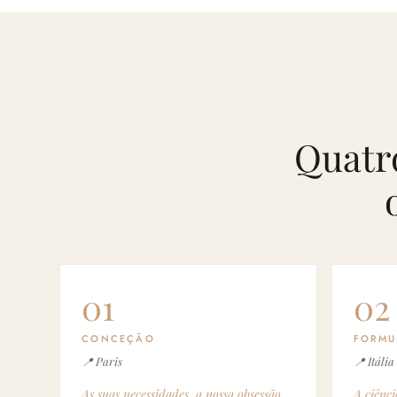
Quatr
01
02
CONCEÇÃO
FORMU
📍 Paris
📍 Itália
As suas necessidades, a nossa obsessão.
A ciênci