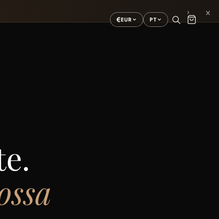
×
›
€
EUR
PT
te.
ossa