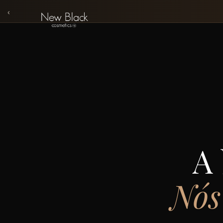
‹
A 
Nós