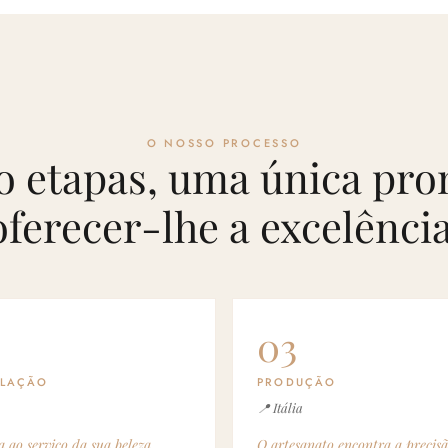
O NOSSO PROCESSO
o etapas, uma única pro
oferecer-lhe a excelência
03
LAÇÃO
PRODUÇÃO
📍 Itália
a ao serviço da sua beleza.
O artesanato encontra a precisã