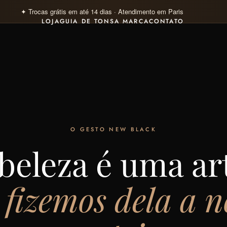
✦ Pagamento 100% seguro · Visa · Mastercard · Klarna 4×
LOJA
GUIA DE TONS
A MARCA
CONTATO
O GESTO NEW BLACK
beleza é uma ar
 fizemos dela a n