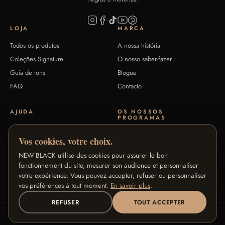
LOJA
MARCA
Todos os produtos
A nossa história
Coleções Signature
O nosso saber-fazer
Guia de tons
Blogue
FAQ
Contacto
AJUDA
OS NOSSOS
PROGRAMAS
Devoluções e reembolsos
Programa Fidelidade
Vos cookies, votre choix.
Condições gerais de venda
Programa Embaixadoras
NEW BLACK utilise des cookies pour assurer le bon
Privacidade
Programa Afiliados
fonctionnement du site, mesurer son audience et personnaliser
Aviso legal
votre expérience. Vous pouvez accepter, refuser ou personnaliser
Pro / B2B
vos préférences à tout moment.
En savoir plus
.
REFUSER
TOUT ACCEPTER
© 2026 New Black Cosmetics. Todos os direitos reservados.