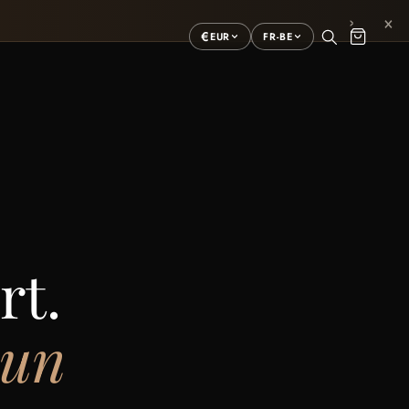
×
›
€
EUR
FR-BE
rt.
 un