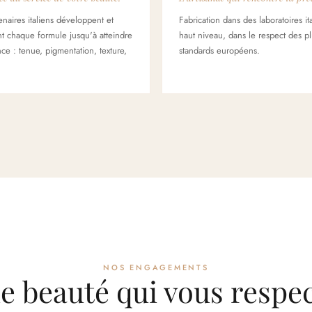
naires italiens développent et
Fabrication dans des laboratoires it
nt chaque formule jusqu'à atteindre
haut niveau, dans le respect des pl
nce : tenue, pigmentation, texture,
standards européens.
NOS ENGAGEMENTS
e beauté qui vous respec