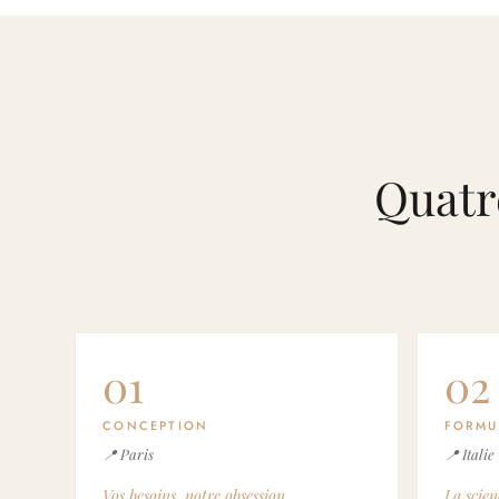
Quatr
01
02
CONCEPTION
FORMU
📍 Paris
📍 Italie
Vos besoins, notre obsession.
La scien