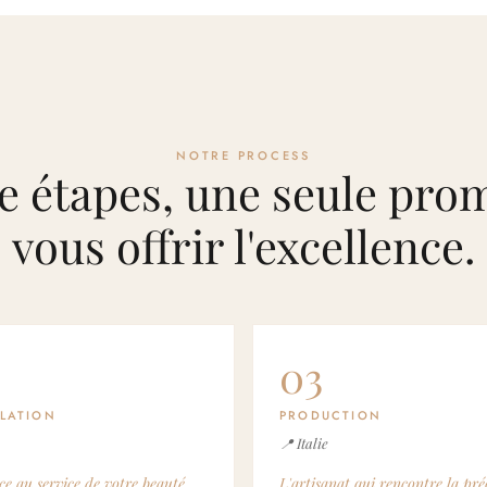
NOTRE PROCESS
e étapes, une seule prom
vous offrir l'excellence.
03
LATION
PRODUCTION
📍 Italie
ce au service de votre beauté.
L'artisanat qui rencontre la pré