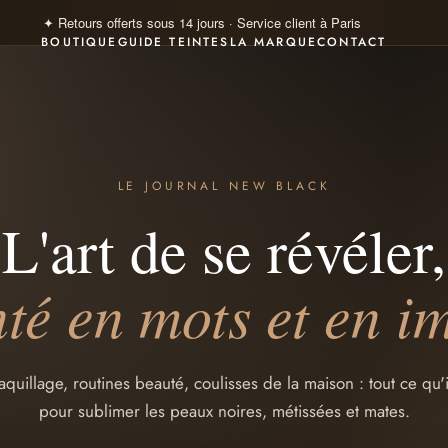
✦ Paiement 100% sécurisé · Visa · Mastercard · Klarna 4×
BOUTIQUE
GUIDE TEINTES
LA MARQUE
CONTACT
LE JOURNAL NEW BLACK
L'art de se révéler,
té en mots et en i
quillage, routines beauté, coulisses de la maison : tout ce qu'il
pour sublimer les peaux noires, métissées et mates.