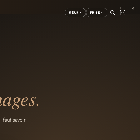
×
›
€
EUR
FR-BE
mages.
 faut savoir