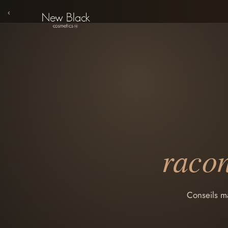
‹
racon
Conseils ma