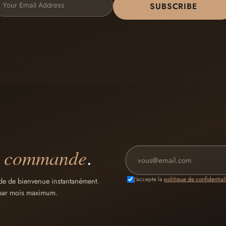
SUBSCRIBE
e commande
.
J'accepte la
politique de confidential
ode de bienvenue instantanément.
l par mois maximum.