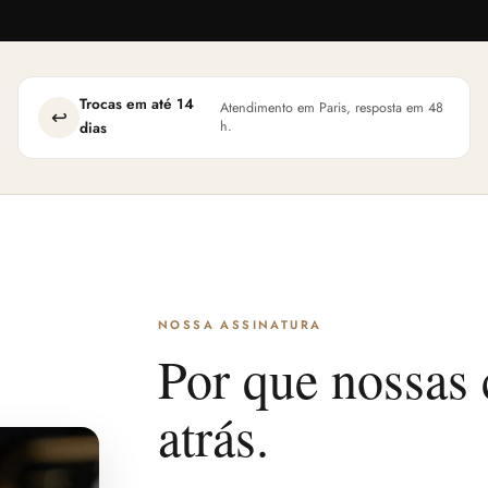
Trocas em até 14
Atendimento em Paris, resposta em 48
↩
h.
dias
NOSSA ASSINATURA
Por que nossas 
atrás.