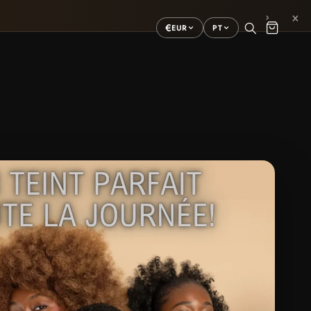
×
›
€
EUR
PT