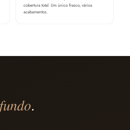
cobertura total. Um único frasco, vários
acabamentos.
fundo
.