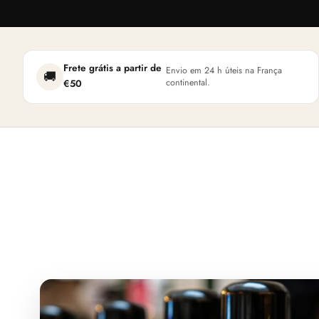
Frete grátis a partir de
Envio em 24 h úteis na França
🚚
continental.
€50