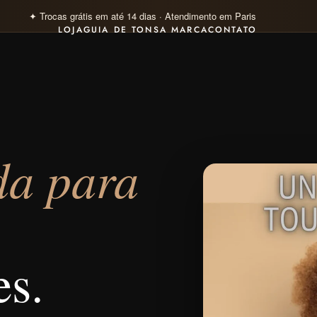
✦ Pagamento 100% seguro · Visa · Mastercard · Klarna 4×
LOJA
GUIA DE TONS
A MARCA
CONTATO
da para
es.