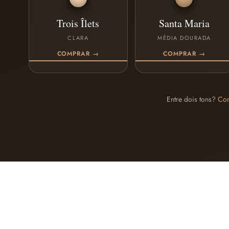
Trois Îlets
Santa Maria
CLARA
MÉDIA DOURADA
COMPRAR →
COMPRAR →
Entre dois tons?
Con