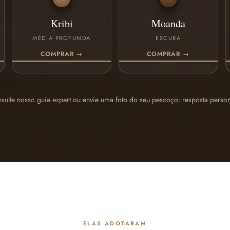
Kribi
Moanda
MÉDIA PROFUNDA
ESCURA
COMPRAR →
COMPRAR →
sulte nosso guia expert
ou envie uma foto do seu pescoço: resposta person
ELAS ADOTARAM