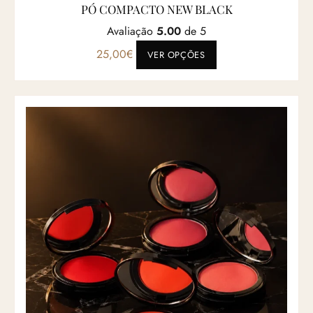
PÓ COMPACTO NEW BLACK
Avaliação
5.00
de 5
Este produto tem vá
25,00
€
VER OPÇÕES