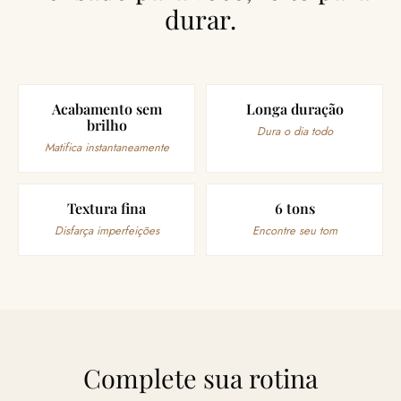
durar.
Acabamento sem
Longa duração
brilho
Dura o dia todo
Matifica instantaneamente
Textura fina
6 tons
Disfarça imperfeições
Encontre seu tom
Complete sua rotina