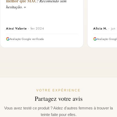
melhor que MAC
! Recomendo sem
hesitação. »
Ainsi Valavie
·
fev 2024
Alicia N.
·
jun
Avaliação Google verificada
Avaliação Googl
VOTRE EXPÉRIENCE
Partagez votre avis
Vous avez testé ce produit ? Aidez d'autres femmes à trouver la
teinte faite pour elles.