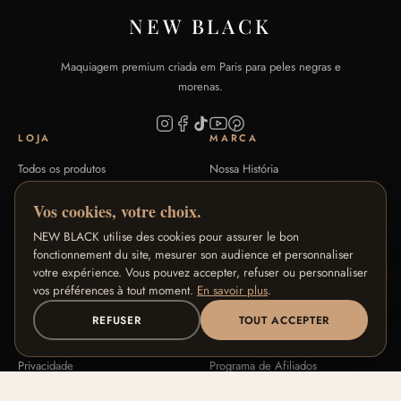
NEW BLACK
Maquiagem premium criada em Paris para peles negras e
morenas.
LOJA
MARCA
Todos os produtos
Nossa História
Coleções Signature
Nosso Savoir-Faire
Vos cookies, votre choix.
Guia de Tons
Blog
NEW BLACK utilise des cookies pour assurer le bon
FAQ
Contato
fonctionnement du site, mesurer son audience et personnaliser
votre expérience. Vous pouvez accepter, refuser ou personnaliser
AJUDA
NOSSOS PROGRAMAS
vos préférences à tout moment.
En savoir plus
.
Trocas e reembolsos
Programa de Fidelidade
REFUSER
TOUT ACCEPTER
Termos e Condições
Programa de Embaixadoras
Privacidade
Programa de Afiliados
Aviso Legal
Pro / B2B