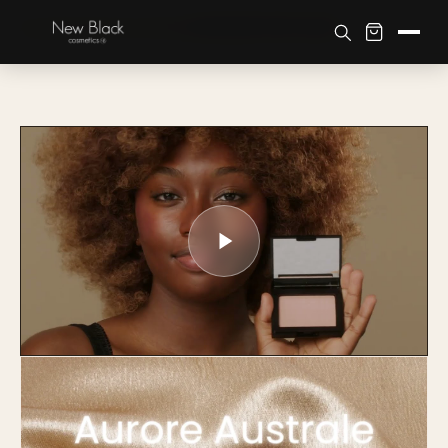
Accueil
›
Boutique
›
Tom de Pele
›
ILUMINADOR NEW BLACK