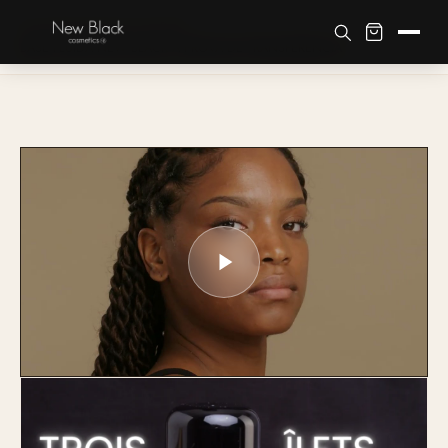
Accueil
›
Boutique
›
Tom de Pele
›
BASE FLUIDA NEW BLACK À PROVA DE TRANSFERÊNCIA