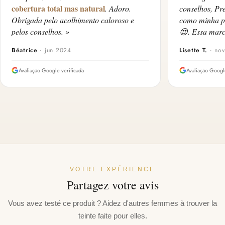
cobertura total mas natural
. Adoro.
conselhos, Pr
Obrigada pelo acolhimento caloroso e
como minha pe
pelos conselhos. »
😍. Essa marc
Béatrice
·
jun 2024
Lisette T.
·
no
Avaliação Google verificada
Avaliação Googl
VOTRE EXPÉRIENCE
Partagez votre avis
Vous avez testé ce produit ? Aidez d'autres femmes à trouver la
teinte faite pour elles.