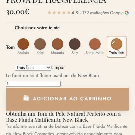
30,00
€
4,9
· 172 avaliações Google
Choisissez votre teinte
Tom
Assinie
Kribi
Moanda
Saly
Santa Maria
Trois-Îlets
Limpar
Le fond de teint fluide matifiant de New Black.
BASE FLUIDA NEW BLACK À PROVA DE TRANSFERÊNCIA qu
ADICIONAR AO CARRINHO
Obtenha um Tom de Pele Natural Perfeito com a
Base Fluida Matificante New Black
Transforme sua rotina de beleza com a Base Fluida Matificante
da New Black Cosmetics, desenvolvida especialmente para