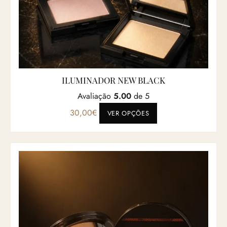
ILUMINADOR NEW BLACK
Avaliação
5.00
de 5
Este produto tem vá
30,00
€
VER OPÇÕES