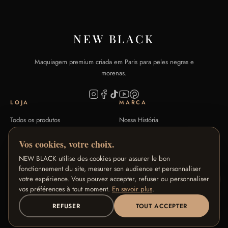
NEW BLACK
Maquiagem premium criada em Paris para peles negras e
morenas.
LOJA
MARCA
Todos os produtos
Nossa História
Coleções Signature
Nosso Savoir-Faire
Vos cookies, votre choix.
Guia de Tons
Blog
NEW BLACK utilise des cookies pour assurer le bon
FAQ
Contato
fonctionnement du site, mesurer son audience et personnaliser
votre expérience. Vous pouvez accepter, refuser ou personnaliser
AJUDA
NOSSOS PROGRAMAS
vos préférences à tout moment.
En savoir plus
.
Trocas e reembolsos
Programa de Fidelidade
REFUSER
TOUT ACCEPTER
Termos e Condições
Programa de Embaixadoras