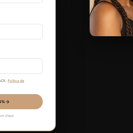
LACK.
Política de
5%
num clique