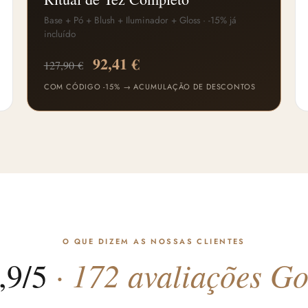
Base + Pó + Blush + Iluminador + Gloss · -15% já
incluído
92,41 €
127,90 €
COM CÓDIGO -15% → ACUMULAÇÃO DE DESCONTOS
O QUE DIZEM AS NOSSAS CLIENTES
,9/5
· 172 avaliações G