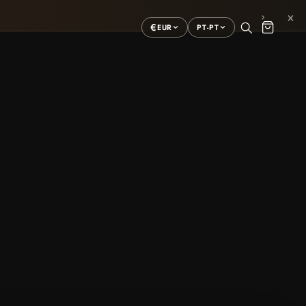
×
›
€
EUR
PT-PT