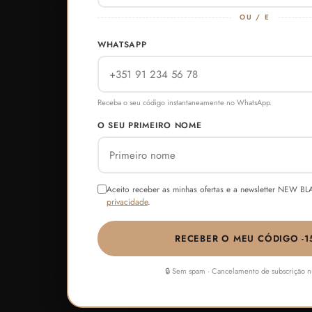
OU / E
WHATSAPP
Receba o seu código instantaneamente no WhatsApp.
O SEU PRIMEIRO NOME
Aceito receber as minhas ofertas e a newsletter NEW B
privacidade
.
RECEBER O MEU CÓDIGO -1
🔒 Sem spam · Cancelamento de subscrição 