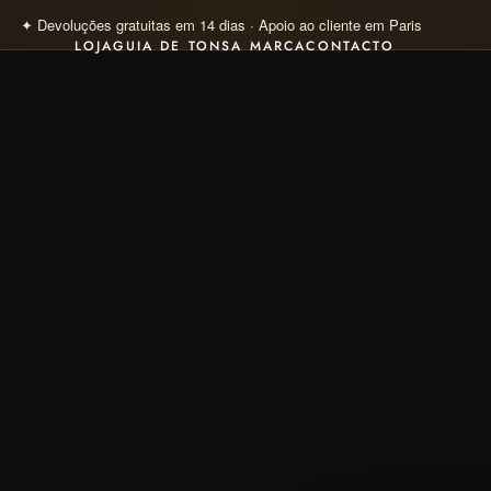
✦ Pagamento 100% seguro · Visa · Mastercard · Klarna 4×
LOJA
GUIA DE TONS
A MARCA
CONTACTO