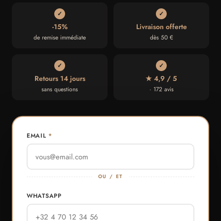
✓
✓
-15%
Livraison offerte
de remise immédiate
dès 50 €
✓
✓
Retours 14 jours
★ 4,9 / 5
sans questions
· 172 avis
EMAIL
*
OU / ET
WHATSAPP