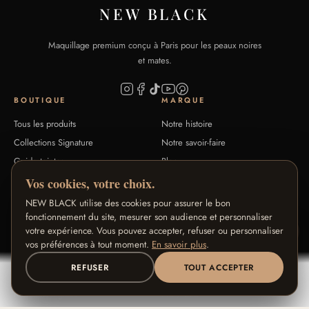
NEW BLACK
Maquillage premium conçu à Paris pour les peaux noires
et mates.
BOUTIQUE
MARQUE
Tous les produits
Notre histoire
Collections Signature
Notre savoir-faire
Guide teintes
Blog
FAQ
Contact
Vos cookies, votre choix.
NEW BLACK utilise des cookies pour assurer le bon
AIDE
NOS PROGRAMMES
fonctionnement du site, mesurer son audience et personnaliser
votre expérience. Vous pouvez accepter, refuser ou personnaliser
Retours & remboursement
Programme Fidélité
vos préférences à tout moment.
En savoir plus
.
CGV
Programme Ambassadeurs
REFUSER
TOUT ACCEPTER
Confidentialité
Programme Affiliés
✦ RECEVOIR MON CODE -15%
Mentions légales
Pro / B2B