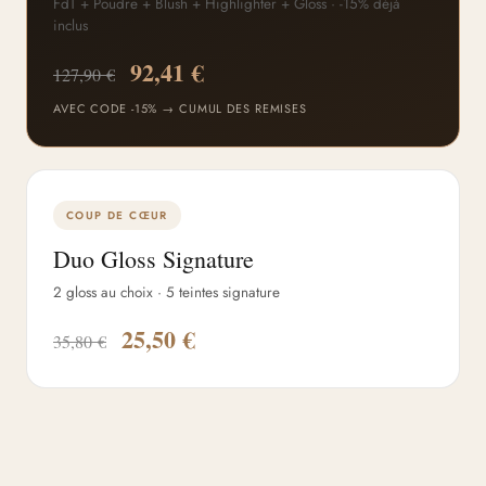
FdT + Poudre + Blush + Highlighter + Gloss · -15% déjà
inclus
92,41 €
127,90 €
AVEC CODE -15% → CUMUL DES REMISES
COUP DE CŒUR
Duo Gloss Signature
2 gloss au choix · 5 teintes signature
25,50 €
35,80 €