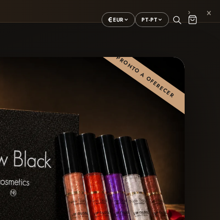
×
›
€
EUR
PT-PT
🎀 PRONTO A OFERECER