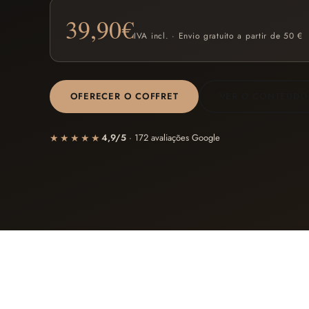
39,90
€
IVA incl. · Envio gratuito a partir de 50 €
OFERECER O COFFRET
VER O CONTEÚDO
★★★★★
4,9/5
· 172 avaliações Google