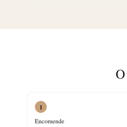
O 
1
Encomende