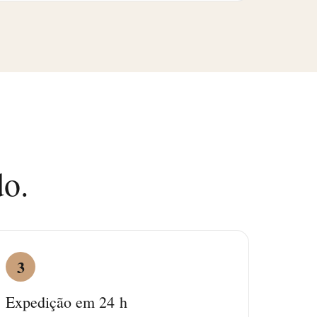
do.
3
Expedição em 24 h