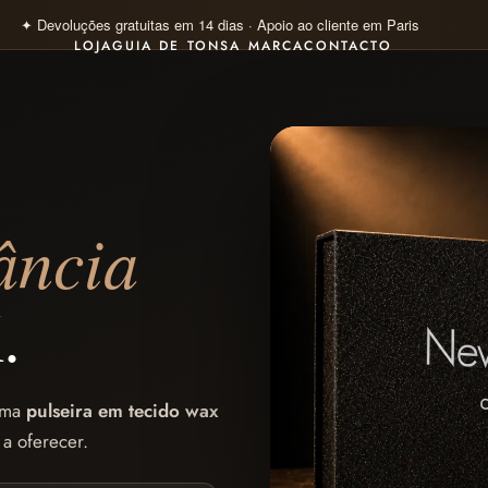
✦ Pagamento 100% seguro · Visa · Mastercard · Klarna 4×
LOJA
GUIA DE TONS
A MARCA
CONTACTO
ância
.
uma
pulseira em tecido wax
 a oferecer.