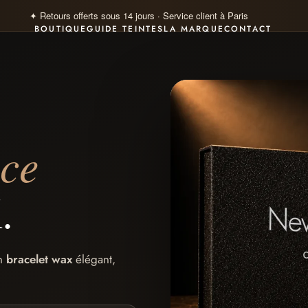
✦ Paiement 100% sécurisé · Visa · Mastercard · Klarna 4×
BOUTIQUE
GUIDE TEINTES
LA MARQUE
CONTACT
nce
.
un
bracelet wax
élégant,