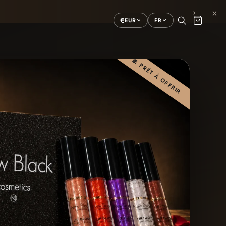
×
›
€
EUR
FR
🎀 PRÊT À OFFRIR