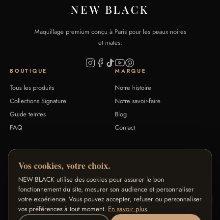
NEW BLACK
Maquillage premium conçu à Paris pour les peaux noires
et mates.
BOUTIQUE
MARQUE
Tous les produits
Notre histoire
Collections Signature
Notre savoir-faire
Guide teintes
Blog
FAQ
Contact
AIDE
NOS PROGRAMMES
Vos cookies, votre choix.
Retours & remboursement
Programme Fidélité
NEW BLACK utilise des cookies pour assurer le bon
CGV
Programme Ambassadeurs
fonctionnement du site, mesurer son audience et personnaliser
Confidentialité
Programme Affiliés
votre expérience. Vous pouvez accepter, refuser ou personnaliser
Mentions légales
vos préférences à tout moment.
En savoir plus
Pro / B2B
.