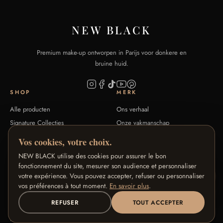
NEW BLACK
Premium make-up ontworpen in Parijs voor donkere en
bruine huid.
SHOP
MERK
Alle producten
Ons verhaal
Signature Collecties
Onze vakmanschap
Tintengids
Blog
Vos cookies, votre choix.
FAQ
Contact
NEW BLACK utilise des cookies pour assurer le bon
fonctionnement du site, mesurer son audience et personnaliser
HULP
ONZE PROGRAMMA'S
votre expérience. Vous pouvez accepter, refuser ou personnaliser
vos préférences à tout moment.
En savoir plus
.
Retouren & terugbetaling
Loyaliteitsprogramma
REFUSER
TOUT ACCEPTER
Algemene voorwaarden
Ambassadeursprogramma
Privacy
Affiliateprogramma