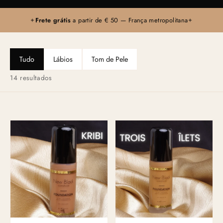
Frete grátis
a partir de € 50 — França metropolitana
✦
✦
Tudo
Lábios
Tom de Pele
14 resultados