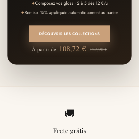
Composez vos gloss · 2 à 5 dès 12 €/u
✦
Remise -15% appliquée automatiquement au panier
✦
DÉCOUVRIR LES COLLECTIONS
108,72 €
À partir de
127,90 €
🚚
Frete grátis