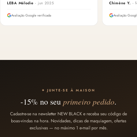
LEBA Mélodie
·
jun 2025
Chimène Y.
·
Avaliação Google verificada
Avaliação Googl
✦ JUNTE-SE À MAISON
primeiro pedido
-15% no seu
.
Cadastre-se na newsletter NEW BLACK e receba seu código de
boas-vindas na hora. Novidades, dicas de maquiagem, ofertas
exclusivas — no máximo 1 e-mail por mês.