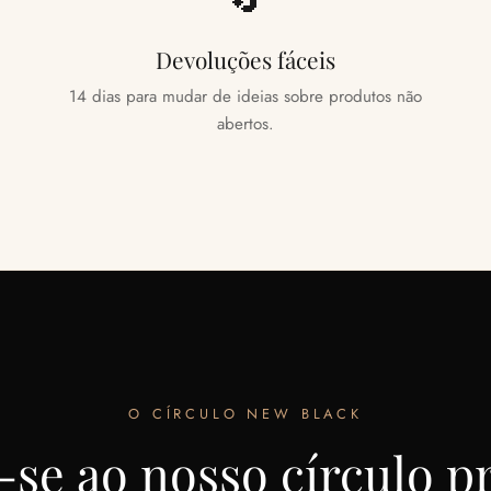
Devoluções fáceis
14 dias para mudar de ideias sobre produtos não
abertos.
O CÍRCULO NEW BLACK
-se ao nosso círculo p