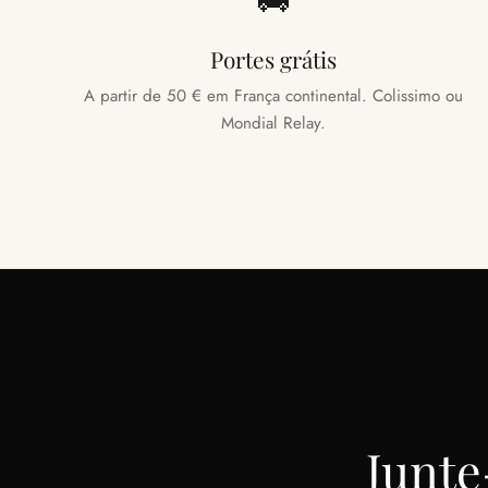
Portes grátis
A partir de 50 € em França continental. Colissimo ou
Mondial Relay.
Junte