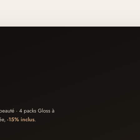
beauté · 4 packs Gloss à
sée,
-15% inclus
.