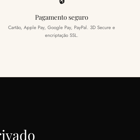
Pagamento seguro
Cartão, Apple Pay, Google Pay, PayPal. 3D Secure e
encriptação SSL.
rivado