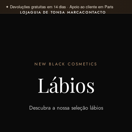
✦ Pagamento 100% seguro · Visa · Mastercard · Klarna 4×
LOJA
GUIA DE TONS
A MARCA
CONTACTO
NEW BLACK COSMETICS
Lábios
Descubra a nossa seleção lábios