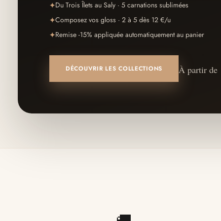
Du Trois Îlets au Saly · 5 carnations sublimées
✦
Composez vos gloss · 2 à 5 dès 12 €/u
✦
Remise -15% appliquée automatiquement au panier
✦
À partir de
DÉCOUVRIR LES COLLECTIONS
🚚