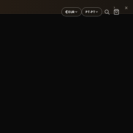
×
›
€
EUR
PT-PT