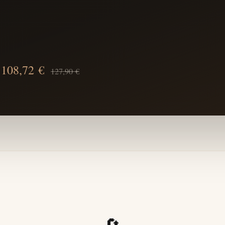
108,72 €
127,90 €
🔄