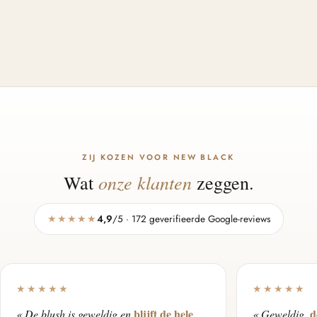
ZIJ KOZEN VOOR NEW BLACK
onze klanten
Wat
zeggen.
★★★★★
4,9
/5 · 172 geverifieerde Google-reviews
★★★★★
★★★★★
blijft de hele
d
« De blush is geweldig en
« Geweldig,