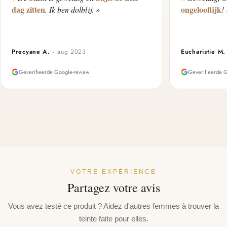
dag zitten
ongelooflijk
. Ik ben dolblij. »
!
Precyane A.
·
aug 2023
Eucharistie M.
Geverifieerde Google-review
Geverifieerde 
VOTRE EXPÉRIENCE
Partagez votre avis
Vous avez testé ce produit ? Aidez d'autres femmes à trouver la
teinte faite pour elles.