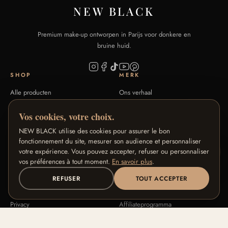
NEW BLACK
Premium make-up ontworpen in Parijs voor donkere en
bruine huid.
SHOP
MERK
Alle producten
Ons verhaal
Signature Collecties
Onze vakmanschap
Vos cookies, votre choix.
Tintengids
Blog
NEW BLACK utilise des cookies pour assurer le bon
FAQ
Contact
fonctionnement du site, mesurer son audience et personnaliser
votre expérience. Vous pouvez accepter, refuser ou personnaliser
HULP
ONZE PROGRAMMA'S
vos préférences à tout moment.
En savoir plus
.
Retouren & terugbetaling
Loyaliteitsprogramma
REFUSER
TOUT ACCEPTER
Algemene voorwaarden
Ambassadeursprogramma
Privacy
Affiliateprogramma
Juridische informatie
Pro / B2B