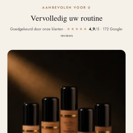
AANBEVOLEN VOOR U
Vervolledig uw routine
Goedgekeurd door onze klanten ·
★★★★★
4,9
/5 · 172 Google-
reviews