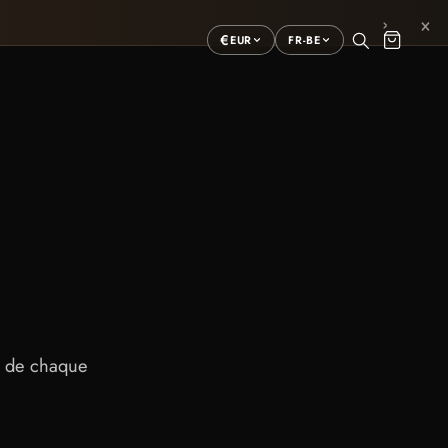
×
›
€
EUR
FR-BE
e de chaque