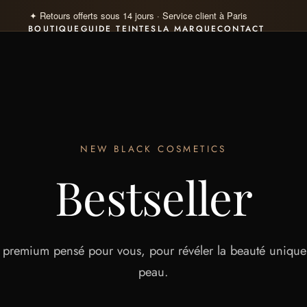
✦ Paiement 100% sécurisé · Visa · Mastercard · Klarna 4×
BOUTIQUE
GUIDE TEINTES
LA MARQUE
CONTACT
NEW BLACK COSMETICS
Bestseller
 premium pensé pour vous, pour révéler la beauté uniqu
peau.