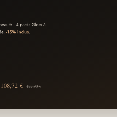
beauté · 4 packs Gloss à
sée,
-15% inclus
.
108,72 €
127,90 €