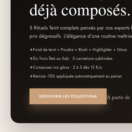
déjà composés.
5 Rituels Teint complets pensés par nos experts 
prix dégressifs. L'élégance d'une routine maîtri
Fond de teint + Poudre + Blush + Highlighter + Gloss
✦
Du Trois Îlets au Saly · 5 carnations sublimées
✦
Composez vos gloss · 2 à 5 dès 12 €/u
✦
Remise -15% appliquée automatiquement au panier
✦
À partir de
DÉCOUVRIR LES COLLECTIONS