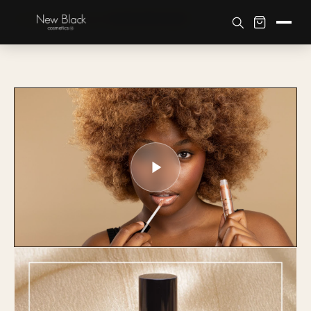
Accueil
›
Boutique
›
Lippen
›
GLOSS NEW BLACK