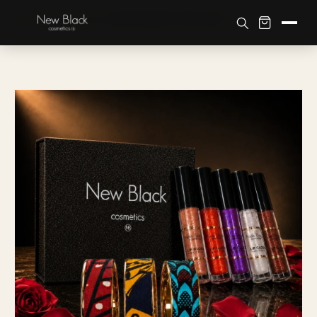
Accueil
›
Boutique
›
Lippen
›
GESCHENKSET NEW BLACK