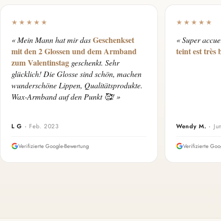
★★★★★
★★★★★
Geschenkset
« Mein Mann hat mir das
« Super accue
mit den 2 Glossen und dem Armband
teint est très
zum Valentinstag
geschenkt. Sehr
glücklich! Die Glosse sind schön, machen
wunderschöne Lippen, Qualitätsprodukte.
Wax-Armband auf den Punkt 🥰! »
L G
·
Feb. 2023
Wendy M.
·
Ju
Verifizierte Google-Bewertung
Verifizierte Go