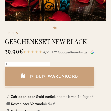
LIPPEN
GESCHENKSET NEW BLACK
39,90
€
4,9
· 172 Google-Bewertungen
GESCHENKSET NEW BLACK Menge
IN DEN WARENKORB
✓
Zufrieden oder Geld zurück
innerhalb von 14 Tagen*
🚚
Kostenloser Versand
ab 50 €