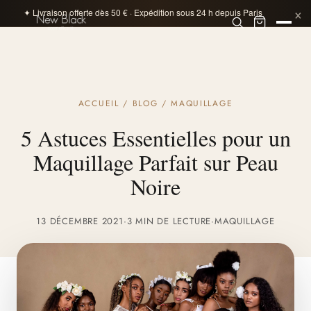
×
✦ Livraison offerte dès 50 € · Expédition sous 24 h depuis Paris
ACCUEIL
/
BLOG
/
MAQUILLAGE
5 Astuces Essentielles pour un
Maquillage Parfait sur Peau
Noire
13 DÉCEMBRE 2021
·
3 MIN DE LECTURE
·
MAQUILLAGE