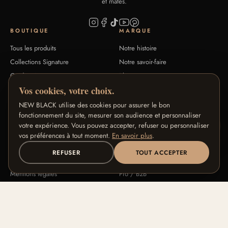
et mates.
BOUTIQUE
MARQUE
Tous les produits
Notre histoire
Collections Signature
Notre savoir-faire
Guide teintes
Blog
Vos cookies, votre choix.
FAQ
Contact
NEW BLACK utilise des cookies pour assurer le bon
fonctionnement du site, mesurer son audience et personnaliser
AIDE
NOS PROGRAMMES
votre expérience. Vous pouvez accepter, refuser ou personnaliser
Retours & remboursement
Programme Fidélité
vos préférences à tout moment.
En savoir plus
.
CGV
Programme Ambassadeurs
REFUSER
TOUT ACCEPTER
Confidentialité
Programme Affiliés
Mentions légales
Pro / B2B
© 2026 New Black Cosmetics. Tous droits réservés.