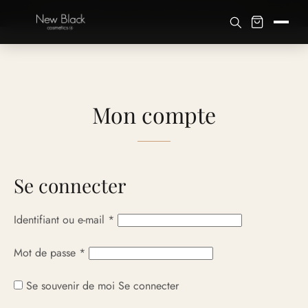
×
✦ Retours offerts sous 14 jours · Service client à Paris
Mon compte
Se connecter
Obligatoire
Identifiant ou e-mail
*
Obligatoire
Mot de passe
*
Se souvenir de moi
Se connecter