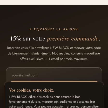
✦ REJOIGNEZ LA MAISON
première commande
-15% sur votre
.
Inscrivez-vous à la newsletter NEW BLACK et recevez votre code
de bienvenue instantanément. Nouveautés, conseils maquillage,
offres exclusives — 1 email par mois maximum.
RECEVOIR MON CODE -15%
Vos cookies, votre choix.
J'accepte la
politique de confidentialité
· Désabonnement en 1 clic
NEW BLACK utilise des cookies pour assurer le bon
fonctionnement du site, mesurer son audience et personnaliser
votre expérience. Vous pouvez accepter, refuser ou personnaliser