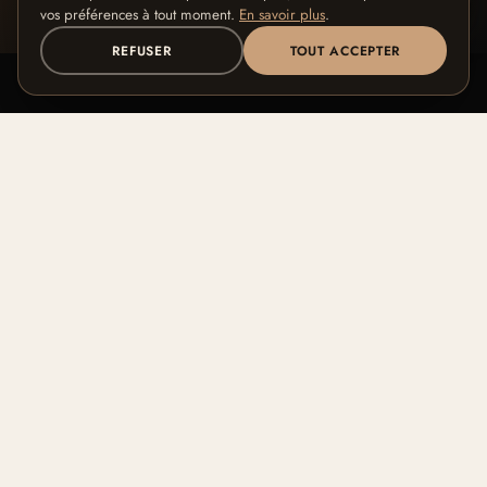
vos préférences à tout moment.
En savoir plus
.
REFUSER
TOUT ACCEPTER
NEW BLACK
Maquillage premium conçu à Paris pour les peaux noires
et mates.
BOUTIQUE
MARQUE
Tous les produits
Notre histoire
Collections Signature
Notre savoir-faire
Guide teintes
Blog
FAQ
Contact
AIDE
NOS PROGRAMMES